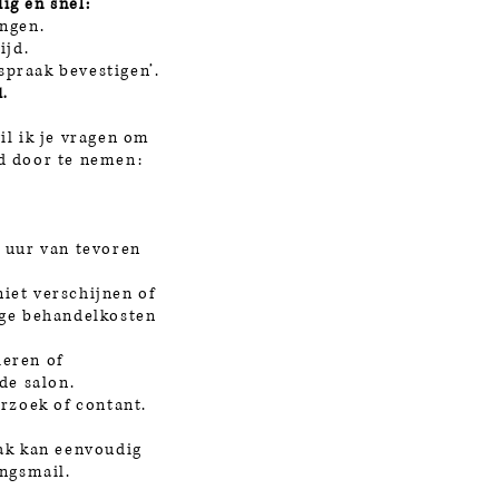
ig en snel:
ingen.
ijd.
fspraak bevestigen’.
d.
il ik je vragen om
d door te nemen:
 uur van tevoren
 niet verschijnen of
ige behandelkosten
eren of
de salon.
erzoek of contant.
aak kan eenvoudig
ingsmail.