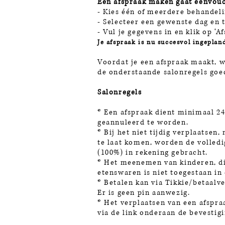
Een afspraak maken gaat eenvoud
- Kies één of meerdere behandel
- Selecteer een gewenste dag en t
- Vul je gegevens in en klik op ‘A
Je afspraak is nu succesvol ingeplan
Voordat je een afspraak maakt, w
de onderstaande salonregels goe
Salonregels
* Een afspraak dient minimaal 24
geannuleerd te worden.
* Bij het niet tijdig verplaatsen,
te laat komen, worden de volled
(100%) in rekening gebracht.
* Het meenemen van kinderen, di
etenswaren is niet toegestaan in 
* Betalen kan via Tikkie/betaalv
Er is geen pin aanwezig.
* Het verplaatsen van een afspr
via de link onderaan de bevestig